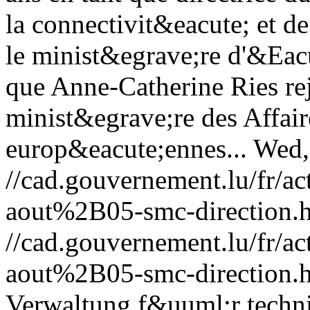
la connectivit&eacute; et d
le minist&egrave;re d'&Eacu
que Anne-Catherine Ries re
minist&egrave;re des Affair
europ&eacute;ennes...
Wed,
//cad.gouvernement.lu/fr
aout%2B05-smc-direction.
//cad.gouvernement.lu/fr
aout%2B05-smc-direction.
Verwaltung f&uuml;r techni