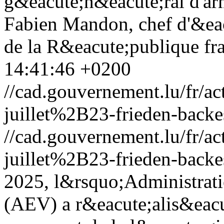
g&eacute;n&eacute;ral d'ar
Fabien Mandon, chef d'&eac
de la R&eacute;publique fra
14:41:46 +0200
//cad.gouvernement.lu/fr
juillet%2B23-frieden-backe
//cad.gouvernement.lu/fr
juillet%2B23-frieden-backe
2025, l&rsquo;Administrat
(AEV) a r&eacute;alis&eacut