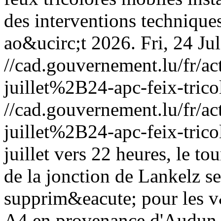
des interventions technique
ao&ucirc;t 2026.
Fri, 24 J
//cad.gouvernement.lu/fr
juillet%2B24-apc-feix-trico
//cad.gouvernement.lu/fr
juillet%2B24-apc-feix-trico
juillet vers 22 heures, le 
de la jonction de Lankelz s
supprim&eacute; pour les v&
A4 en provenance d'Audun-l