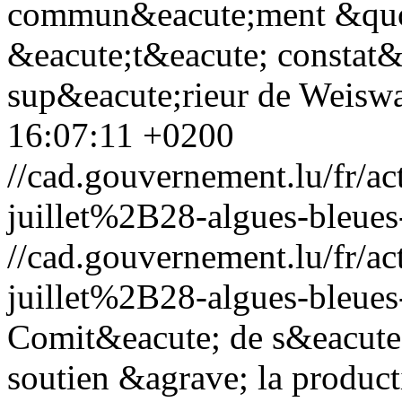
commun&eacute;ment &quot
&eacute;t&eacute; constat&e
sup&eacute;rieur de Weis
16:07:11 +0200
//cad.gouvernement.lu/fr
juillet%2B28-algues-bleue
//cad.gouvernement.lu/fr
juillet%2B28-algues-bleue
Comit&eacute; de s&eacute;
soutien &agrave; la producti