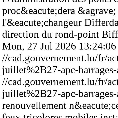
proc&eacute;dera &agrave; l
l'&eacute;changeur Differda
direction du rond-point Biff)
Mon, 27 Jul 2026 13:24:06
//cad.gouvernement.lu/fr
juillet%2B27-apc-barrages-
//cad.gouvernement.lu/fr
juillet%2B27-apc-barrages-
renouvellement n&eacute;ce
feux tricolores mobiles inst