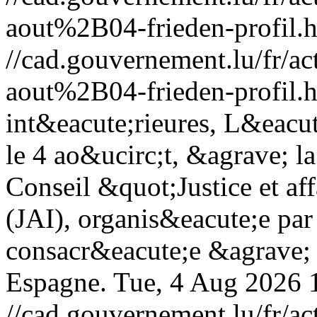
aout%2B04-frieden-profil.
//cad.gouvernement.lu/fr
aout%2B04-frieden-profil.
int&eacute;rieures, L&eacut
le 4 ao&ucirc;t, &agrave; l
Conseil &quot;Justice et af
(JAI), organis&eacute;e par
consacr&eacute;e &agrave; l
Espagne.
Tue, 4 Aug 2026 
//cad.gouvernement.lu/fr