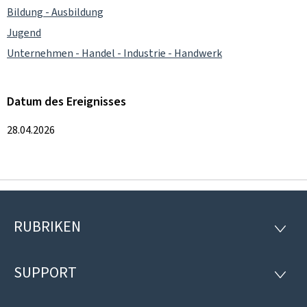
Bildung - Ausbildung
Jugend
Unternehmen - Handel - Industrie - Handwerk
Datum des Ereignisses
28.04.2026
RUBRIKEN
Footer
RUBRI
SUPPORT
SUPP