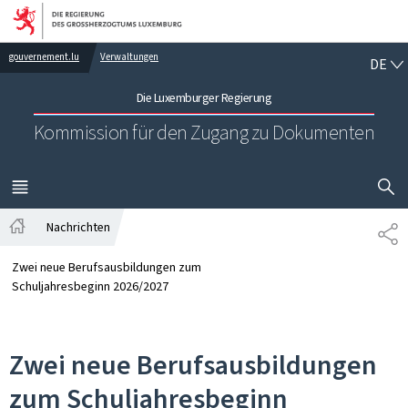
Zur Hauptnavigation
Zum Inhalt
DE
gouvernement.lu
Verwaltungen
DE
Die Luxemburger Regierung
Kommission für den Zugang zu Dokumenten
SUCHFLED 
MENÜ
HAUPT-
Nachrichten
TE
Startseite
Zwei neue Berufsausbildungen zum
Schuljahresbeginn 2026/2027
Zwei neue Berufsausbildungen
zum Schuljahresbeginn