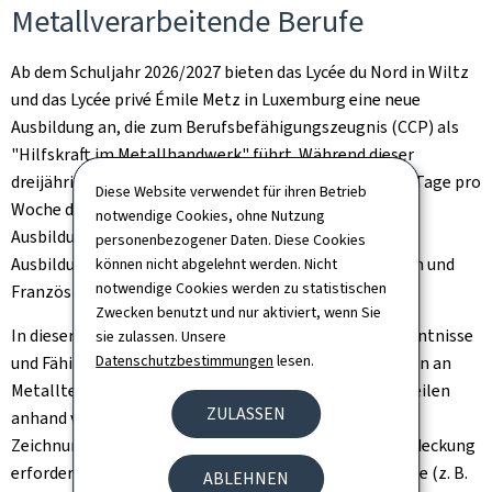
Metallverarbeitende Berufe
Ab dem Schuljahr 2026/2027 bieten das Lycée du Nord in Wiltz
und das Lycée privé Émile Metz in Luxemburg eine neue
Ausbildung an, die zum Berufsbefähigungszeugnis (CCP) als
"Hilfskraft im Metallhandwerk" führt. Während dieser
dreijährigen Ausbildung besuchen die Lernenden zwei Tage pro
Diese Website verwendet für ihren Betrieb
Woche die Schule und drei Tage pro Woche ein
notwendige Cookies, ohne Nutzung
Ausbildungsunternehmen im Rahmen eines
personenbezogener Daten. Diese Cookies
Ausbildungsvertrags. Der Unterricht findet auf Deutsch und
können nicht abgelehnt werden. Nicht
notwendige Cookies werden zu statistischen
Französisch statt.
Zwecken benutzt und nur aktiviert, wenn Sie
In dieser Ausbildung erwerben die Auszubildenden Kenntnisse
sie zulassen. Unsere
Datenschutzbestimmungen
lesen.
und Fähigkeiten für die Durchführung gängiger Arbeiten an
Metallteilen: Zuschnitt nach Maß, Vorbereitung von Teilen
ZULASSEN
anhand von Skizzen, Entwürfen oder technischen
Zeichnungen, Entgratung, Entfettung, Schutz und Abdeckung
erforderliche Bereiche, einfache Bearbeitungsvorgänge (z. B.
ABLEHNEN