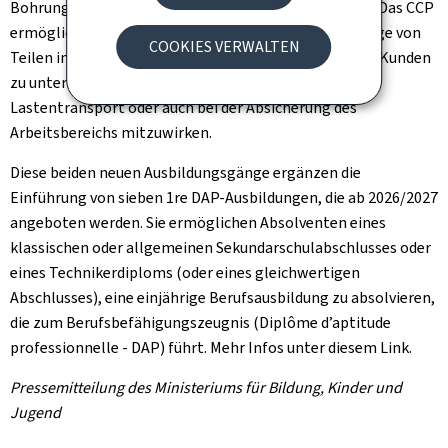
Bohrungen), einfache Schweiß- und Lötarbeiten, usw. Das CCP
ermöglicht es außerdem Fachkräfte bei der Vormontage von
COOKIES VERWALTEN
Teilen in der Werkstatt und bei der Endmontage beim Kunden
zu unterstützen sowie in den Bereichen Logistik,
Lastentransport oder auch bei der Absicherung des
Arbeitsbereichs mitzuwirken.
Diese beiden neuen Ausbildungsgänge ergänzen die
Einführung von sieben 1re DAP-Ausbildungen, die ab 2026/2027
angeboten werden. Sie ermöglichen Absolventen eines
klassischen oder allgemeinen Sekundarschulabschlusses oder
eines Technikerdiploms (oder eines gleichwertigen
Abschlusses), eine einjährige Berufsausbildung zu absolvieren,
die zum Berufsbefähigungszeugnis (Diplôme d’aptitude
professionnelle - DAP) führt. Mehr Infos unter diesem Link.
Pressemitteilung des Ministeriums für Bildung, Kinder und
Jugend