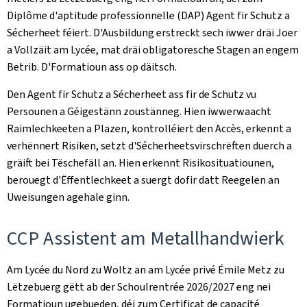
Diplôme d'aptitude professionnelle (DAP) Agent fir Schutz a
Sécherheet féiert. D'Ausbildung erstreckt sech iwwer dräi Joer
a Vollzäit am Lycée, mat dräi obligatoresche Stagen an engem
Betrib. D'Formatioun ass op däitsch.
Den Agent fir Schutz a Sécherheet ass fir de Schutz vu
Persounen a Géigestänn zoustänneg. Hien iwwerwaacht
Raimlechkeeten a Plazen, kontrolléiert den Accès, erkennt a
verhënnert Risiken, setzt d'Sécherheetsvirschrëften duerch a
gräift bei Tëschefäll an. Hien erkennt Risikosituatiounen,
berouegt d'Ëffentlechkeet a suergt dofir datt Reegelen an
Uweisungen agehale ginn.
CCP Assistent am Metallhandwierk
Am Lycée du Nord zu Woltz an am Lycée privé Émile Metz zu
Lëtzebuerg gëtt ab der Schoulrentrée 2026/2027 eng nei
Formatioun ugebueden, déi zum Certificat de capacité