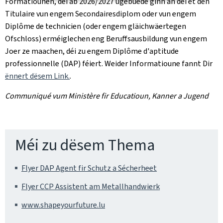
Formatiounen, déi ab 2026/2027 ugebuede ginn an déi et den
Titulaire vun engem Secondairesdiplom oder vun engem
Diplôme de technicien (oder engem gläichwäertegen
Ofschloss) erméiglechen eng Beruffsausbildung vun engem
Joer ze maachen, déi zu engem Diplôme d'aptitude
professionnelle (DAP) féiert. Weider Informatioune fannt Dir
ënnert dësem Link.
.
Communiqué vum Ministère fir Educatioun, Kanner a Jugend
Méi zu dësem Thema
Flyer DAP Agent fir Schutz a Sécherheet
Flyer CCP Assistent am Metallhandwierk
www.shapeyourfuture.lu