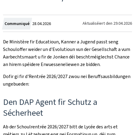
Created
Aktualiséiert den
29.04.2026
Communiqué
28.04.2026
on
De Ministère fir Educatioun, Kanner a Jugend passt seng
Schouloffer weider un d'Evolutioun vun der Gesellschaft a vum
Aarbechtsmaart u fir de Jonken déi beschtméiglechst Chance
an hirem spéidere Erwuesseneliewen ze bidden.
Dofir gi fir d'Rentrée 2026/2027 zwou nei Beruffsausbildungen
ungebueden:
Den DAP Agent fir Schutz a
Sécherheet
Ab der Schoulrentrée 2026/2027 bitt de Lycée des arts et
métiers zu Lëtzebuerg eng nei Formatioun un, déi zum