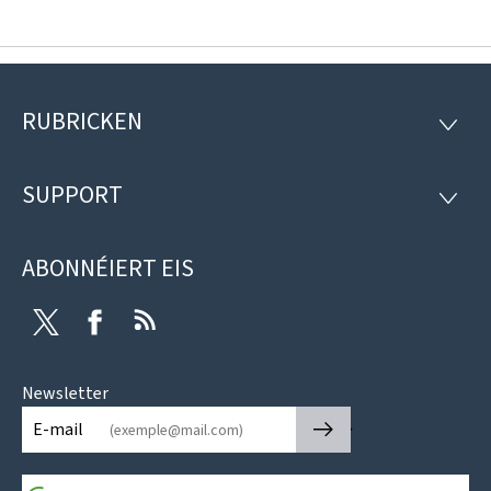
RUBRICKEN
Fousszeil
RUBRI
SUPPORT
SUPP
ABONNÉIERT EIS
Twitter
Facebook
RSS
Newsletter
🡒
E-mail