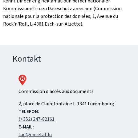
kënnt Dir och eng Reklamatioun bei der nationaler
Kommissioun fir den Dateschutz areechen (Commission
nationale pour la protection des données, 1, Avenue du
Rock'n'Roll, L-4361 Esch-sur-Alzette).
Kontakt
Commission d'accès aux documents
ADRESS:
2, place de Clairefontaine
L-1341
Luxembourg
TELEFON:
(+352) 247-82161
E-MAIL:
cad@me.etat.lu