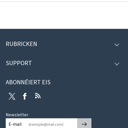
RUBRICKEN
Fousszeil
RUBRI
SUPPORT
SUPP
ABONNÉIERT EIS
Twitter
Facebook
RSS
Newsletter
🡒
E-mail