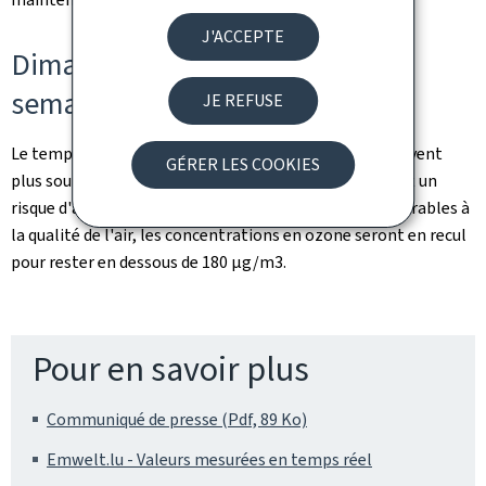
J'ACCEPTE
Dimanche 28 juin et début de la
semaine prochaine
JE REFUSE
Le temps s'annonce plus instable et nuageux, avec un vent
GÉRER LES COOKIES
plus soutenu, des températures qui seront en baisse et un
risque d'averses de pluie. Dans ces conditions plus favorables à
la qualité de l'air, les concentrations en ozone seront en recul
pour rester en dessous de 180 µg/m3.
Pour en savoir plus
Communiqué de presse (Pdf, 89 Ko)
Emwelt.lu - Valeurs mesurées en temps réel