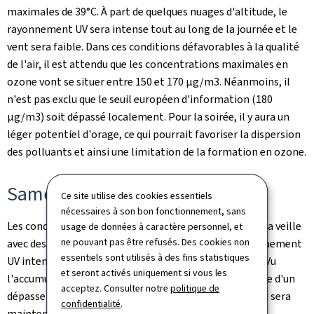
maximales de 39°C. À part de quelques nuages d'altitude, le
rayonnement UV sera intense tout au long de la journée et le
vent sera faible. Dans ces conditions défavorables à la qualité
de l'air, il est attendu que les concentrations maximales en
ozone vont se situer entre 150 et 170 µg/m3. Néanmoins, il
n'est pas exclu que le seuil européen d'information (180
µg/m3) soit dépassé localement. Pour la soirée, il y aura un
léger potentiel d'orage, ce qui pourrait favoriser la dispersion
des polluants et ainsi une limitation de la formation en ozone.
Samedi 27 juin
Ce site utilise des cookies essentiels
nécessaires à son bon fonctionnement, sans
Les conditions météorologiques seront semblables à la veille
usage de données à caractère personnel, et
ne pouvant pas être refusés. Des cookies non
avec des températures maximales de 40°C et un rayonnement
essentiels sont utilisés à des fins statistiques
UV intense, ainsi qu'un léger risque d'orages en soirée. Vu
et seront activés uniquement si vous les
l'accumulation en polluants des derniers jours, le risque d'un
acceptez. Consulter notre
politique de
dépassement local du seuil d'information (180 µg/m3) sera
confidentialité
.
maintenu.