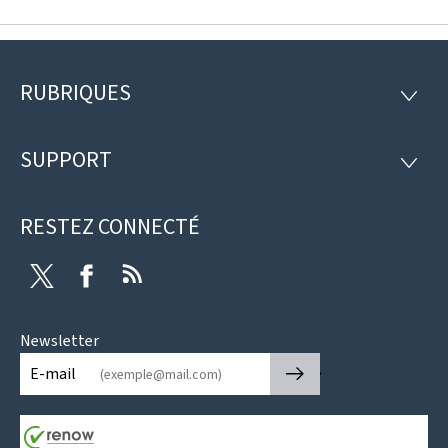
RUBRIQUES
Pied
RUBRI
de
SUPPORT
SUPP
page
RESTEZ CONNECTÉ
Twitter
Facebook
RSS
Newsletter
🡒
E-mail