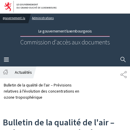
Aller au menu principal
Aller au contenu
gouvernement.lu
Administrations
Le gouvernement luxembourgeois
Commission d'accès aux documents
AFFICHER
MENU
PRINCIPAL
Actualités
PA
Accueil
Bulletin de la qualité de l'air – Prévisions
relatives à l'évolution des concentrations en
ozone troposphérique
Bulletin de la qualité de l'air –