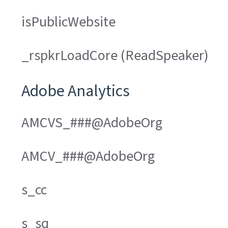
isPublicWebsite
_rspkrLoadCore (ReadSpeaker)
Adobe Analytics
AMCVS_###@AdobeOrg
AMCV_###@AdobeOrg
s_cc
s_sq