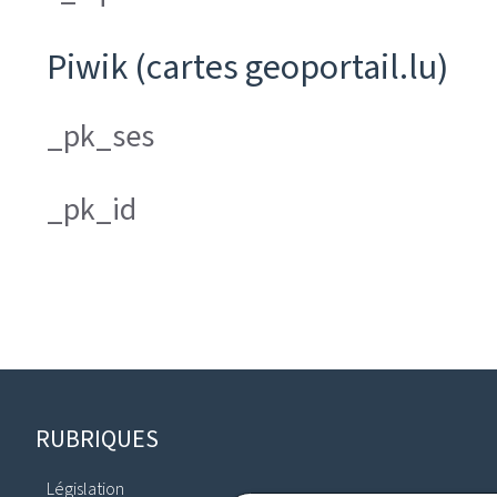
Piwik (cartes geoportail.lu)
_pk_ses
_pk_id
Pied
RUBRIQUES
de
Législation