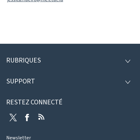
RUBRIQUES
Pied
RUBRI
de
SUPPORT
SUPP
page
RESTEZ CONNECTÉ
Twitter
Facebook
RSS
Newsletter