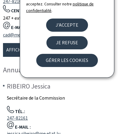
247-82100
acceptez. Consulter notre
politique de
CENTRALE TÉLÉPHONIQUE:
confidentialité
.
247 + extension
J'ACCEPTE
E-MAIL :
cad@me.etat.lu
JE REFUSE
AFFICHER LA CARTE
GÉRER LES COOKIES
Annuaire
RIBEIRO
Jessica
Secrétaire de la Commission
TÉL.:
247-82161
E-MAIL :
jessica.ribeiro@me.etat.lu