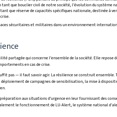
tant que bouclier civil de notre société, l'évolution du système n
 tant que réserve de capacités spéciﬁques nationale, destinée à ven
crise.
naces sécuritaires et militaires dans un environnement internation
lience
bilité partagée qui concerne l'ensemble de la société. Elle repose
omportements en cas de crise.
fit pas — il faut savoir agir. La résilience se construit ensemble
éploiement de campagnes de sensibilisation, la mise à disposition
en.
réparation aux situations d'urgence en leur fournissant des consei
lement le fonctionnement de LU-Alert, le système national d'alert