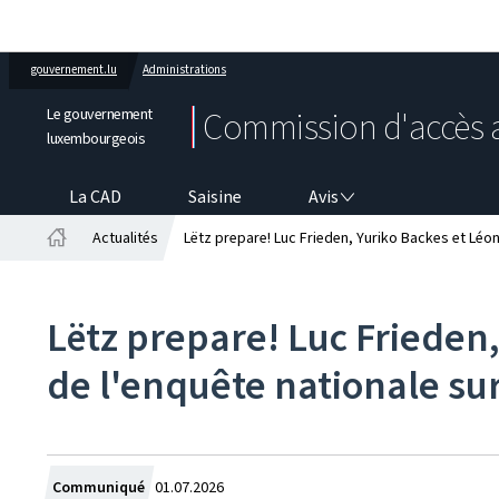
gouvernement.lu
Administrations
Le gouvernement
Commission d'accès 
luxembourgeois
AVIS
La CAD
Saisine
Avis
Actualités
Lëtz prepare! Luc Frieden, Yuriko Backes et Léo
Accueil
Lëtz prepare! Luc Frieden
de l'enquête nationale su
Crée
Communiqué
01.07.2026