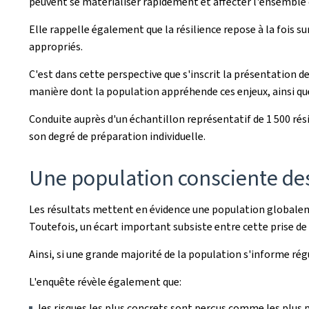
peuvent se matérialiser rapidement et affecter l'ensemble d
Elle rappelle également que la résilience repose à la fois 
appropriés.
C'est dans cette perspective que s'inscrit la présentation de
manière dont la population appréhende ces enjeux, ainsi que 
Conduite auprès d'un échantillon représentatif de 1 500 rés
son degré de préparation individuelle.
Une population consciente de
Les résultats mettent en évidence une population globale
Toutefois, un écart important subsiste entre cette prise de 
Ainsi, si une grande majorité de la population s'informe ré
L'enquête révèle également que:
les risques les plus concrets sont perçus comme les plus 