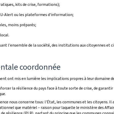
tiques, kits de crise, formations);
e LU-Alert ou les plateformes d'information;
bles, moins préparés;
local.
ant l'ensemble de la société, des institutions aux citoyennes et c
ntale coordonnée
ent ont mis en lumière les implications propres à leur domaine 
orcer la résilience du pays face à toute sorte de crise, de garantir
que.
lience nous concerne tous: l'État, les communes et les citoyens. Il 
tionnel que matériel – raison pour laquelle le ministère des Affair
de résilience (PLR), partant du principe que les communes connaiss