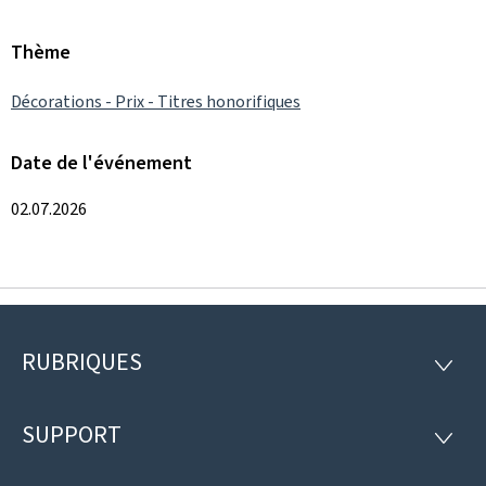
Thème
Décorations - Prix - Titres honorifiques
Date de l'événement
02.07.2026
RUBRIQUES
Pied
RUBRI
de
SUPPORT
SUPP
page