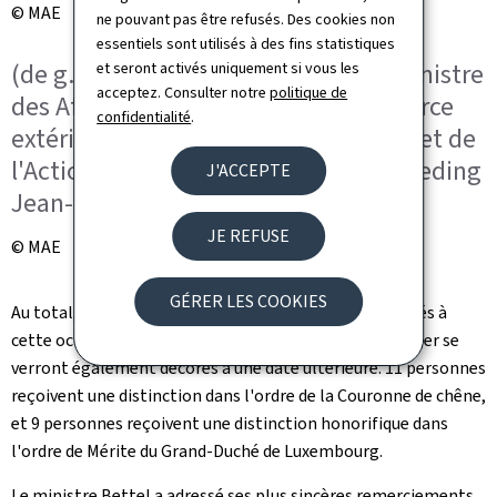
© MAE
ne pouvant pas être refusés. Des cookies non
essentiels sont utilisés à des fins statistiques
(de g. à dr.) Vice-Premier ministre, Ministre
et seront activés uniquement si vous les
acceptez. Consulter notre
politique de
des Affaires étrangères et du Commerce
confidentialité
.
extérieur, Ministre de la Coopération et de
l'Action humanitaire, Xavier Bettel; Reding
J'ACCEPTE
Jean-Marc
JE REFUSE
© MAE
GÉRER LES COOKIES
Au total, 15 agents basés à Luxembourg ont été décorés à
cette occasion, tandis que 5 agents en poste à l'étranger se
verront également décorés à une date ultérieure. 11 personnes
reçoivent une distinction dans l'ordre de la Couronne de chêne,
et 9 personnes reçoivent une distinction honorifique dans
l'ordre de Mérite du Grand-Duché de Luxembourg.
Le ministre Bettel a adressé ses plus sincères remerciements