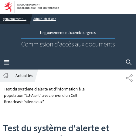
Aller au menu principal
Aller au contenu
gouvernement.lu
Administrations
Le gouvernement luxembourgeois
Commission d'accès aux documents
AFFICHER
MENU
PRINCIPAL
Actualités
PA
Accueil
Test du système d'alerte et d'information à la
population "LU-Alert" avec envoi d'un Cell
Broadcast "silencieux"
Test du système d'alerte et