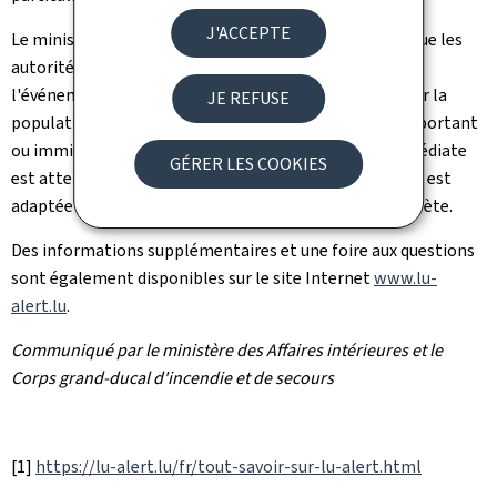
J'ACCEPTE
Le ministère des Affaires intérieures tient à rappeler que les
autorités publiques utilisent ce canal d'alerte lorsque
l'événement sur lequel il y a lieu d'alerter ou d'informer la
JE REFUSE
population est susceptible de présenter un danger important
ou imminent pour la population et qu'une action immédiate
GÉRER LES COOKIES
est attendue d'eux. Spécifiquement l'alerte silencieuse est
adaptée à des situations qui requièrent une alerte discrète.
Des informations supplémentaires et une foire aux questions
sont également disponibles sur le site Internet
www.lu-
alert.lu
.
Communiqué par le ministère des Affaires intérieures et le
Corps grand-ducal d'incendie et de secours
[1]
https://lu-alert.lu/fr/tout-savoir-sur-lu-alert.html