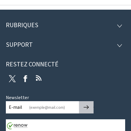
RUBRIQUES
Pied
RUBRI
de
SUPPORT
SUPP
page
RESTEZ CONNECTÉ
Twitter
Facebook
RSS
Newsletter
🡒
E-mail