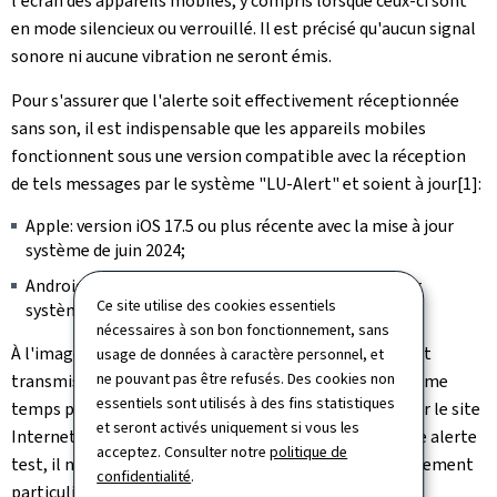
l'écran des appareils mobiles, y compris lorsque ceux-ci sont
en mode silencieux ou verrouillé. Il est précisé qu'aucun signal
sonore ni aucune vibration ne seront émis.
Pour s'assurer que l'alerte soit effectivement réceptionnée
sans son, il est indispensable que les appareils mobiles
fonctionnent sous une version compatible avec la réception
de tels messages par le système "LU-Alert" et soient à jour
[1]:
Apple: version iOS 17.5 ou plus récente avec la mise à jour
système de juin 2024;
Android: Android 11 ou plus récent avec la mise à jour
Ce site utilise des cookies essentiels
système du 1er août 2024.
nécessaires à son bon fonctionnement, sans
À l'image des tests effectués dans le passé, l'alerte test
usage de données à caractère personnel, et
ne pouvant pas être refusés. Des cookies non
transmise via la diffusion cellulaire sera diffusée en même
essentiels sont utilisés à des fins statistiques
temps par l'application mobile "LU-Alert" ainsi que par le site
et seront activés uniquement si vous les
Internet
www.lu-alert.lu
. Étant donné qu'il s'agit d'une alerte
acceptez. Consulter notre
politique de
test, il n'y a pas lieu de réagir ou d'adopter un comportement
confidentialité
.
particulier.