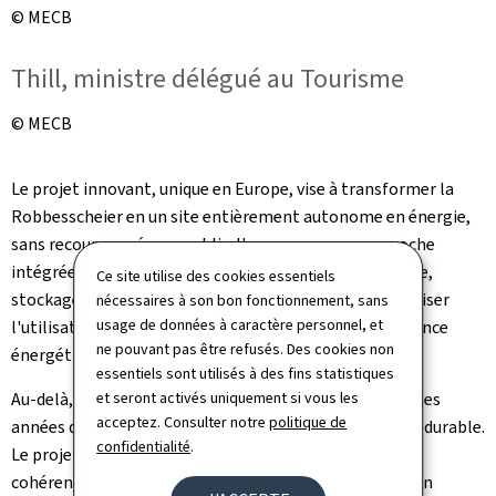
© MECB
Thill, ministre délégué au Tourisme
© MECB
Le projet innovant, unique en Europe, vise à transformer la
Robbesscheier
en un site entièrement autonome en énergie,
sans recours au réseau public. Il repose sur une approche
intégrée combinant production d'énergie renouvelable,
Ce site utilise des cookies essentiels
stockage et gestion intelligente, permettant d'optimiser
nécessaires à son bon fonctionnement, sans
usage de données à caractère personnel, et
l'utilisation des ressources et de renforcer l'indépendance
ne pouvant pas être refusés. Des cookies non
énergétique du site.
essentiels sont utilisés à des fins statistiques
Au-delà, la
Robbesscheier
s'inscrit depuis de nombreuses
et seront activés uniquement si vous les
acceptez. Consulter notre
politique de
années dans une démarche globale de développement durable.
confidentialité
.
Le projet constitue ainsi une pièce supplémentaire, en
cohérence avec les objectifs du 3e Plan national pour un