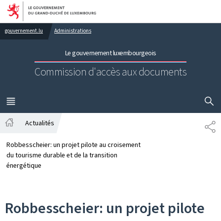
Aller au menu principal
Aller au contenu
gouvernement.lu
Administrations
Le gouvernement luxembourgeois
Commission d'accès aux documents
AFFICHER
MENU
PRINCIPAL
Actualités
PA
Accueil
Robbesscheier: un projet pilote au croisement
du tourisme durable et de la transition
énergétique
Robbesscheier: un projet pilote