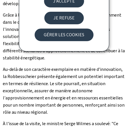
J'ACCEPTE
développement durable.
Grâce à l'intégration de technologies de pointe, notamment
JE REFUSE
dans le domaine des systèmes de conversion issus de
l'innovation industrielle, le projet explore de nouvelles
GÉRER LES COOKIES
solutions pour améliorer l'efficacité énergétique et la
flexibilité des systèmes. Il permet ainsi de répondre à
différents scénarios d'approvisionnement et de contribuer à la
stabilité énergétique.
Au-delà de son caractère exemplaire en matière d'innovation,
la
Robbesscheier
présente également un potentiel important
en termes de résilience. Le site pourrait, en situation
exceptionnelle, assurer de manière autonome
l'approvisionnement en énergie et en ressources essentielles
pour un nombre important de personnes, renforçant ainsi son
rôle au niveau régional.
À l'issue de la visite, le ministre Serge Wilmes a soulevé: "Ce