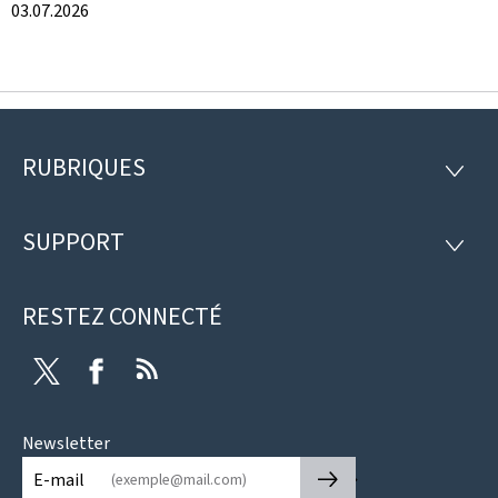
03.07.2026
RUBRIQUES
Pied
RUBRI
de
SUPPORT
SUPP
page
RESTEZ CONNECTÉ
Twitter
Facebook
RSS
Newsletter
🡒
E-mail