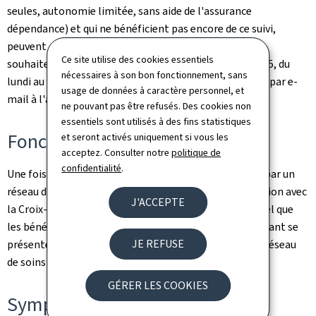
seules, autonomie limitée, sans aide de l'assurance
dépendance) et qui ne bénéficient pas encore de ce suivi,
peuvent contacter de nouveau la Croix-Rouge si elles
Ce site utilise des cookies essentiels
souhaitent se (ré)inscrire: par téléphone au (+352) 2755, du
nécessaires à son bon fonctionnement, sans
lundi au vendredi (sauf jours fériés), de 8 à 17 heures ou par e-
usage de données à caractère personnel, et
mail à l'adresse
canicule@croix-rouge.lu
.
ne pouvant pas être refusés. Des cookies non
essentiels sont utilisés à des fins statistiques
Fonctionnement du dispositif
et seront activés uniquement si vous les
acceptez. Consulter notre
politique de
confidentialité
.
Une fois inscrits, les bénéficiaires sont pris en charge par un
réseau d'aides et de soins à domicile, dont la coordination avec
J'ACCEPTE
la Croix-Rouge est assurée par la COPAS. Il est essentiel que
les bénéficiaires répondent lorsque le personnel soignant se
JE REFUSE
présente à leur domicile ou signalent leur absence au réseau
de soins à domicile qui assure les visites chez eux.
GÉRER LES COOKIES
Symptômes à surveiller