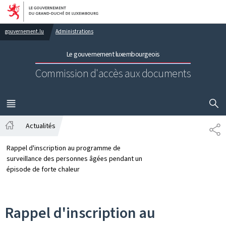
Aller au menu principal
Aller au contenu
gouvernement.lu
Administrations
Le gouvernement luxembourgeois
Commission d'accès aux documents
AFFICHER
MENU
PRINCIPAL
Actualités
PA
Accueil
Rappel d'inscription au programme de
surveillance des personnes âgées pendant un
épisode de forte chaleur
Rappel d'inscription au